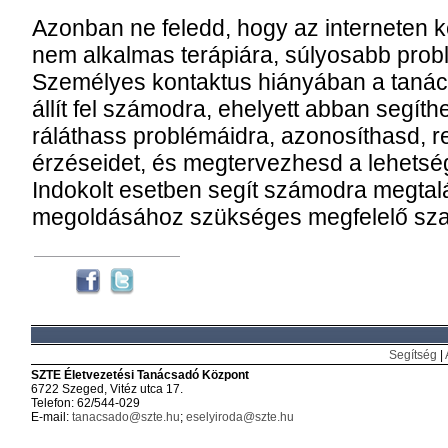
Azonban ne feledd, hogy az interneten ke
nem alkalmas terápiára, súlyosabb prob
Személyes kontaktus hiányában a tanác
állít fel számodra, ehelyett abban segíth
ráláthass problémáidra, azonosíthasd,
érzéseidet, és megtervezhesd a lehets
Indokolt esetben segít számodra megtal
megoldásához szükséges megfelelő sza
Segítség
|
SZTE Életvezetési Tanácsadó Központ
6722 Szeged, Vitéz utca 17.
Telefon: 62/544-029
E-mail:
tanacsado@szte.hu
;
eselyiroda@szte.hu