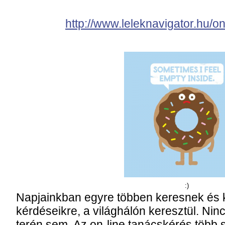
http://www.leleknavigator.hu/o
:)
Napjainkban egyre többen keresnek és 
kérdéseikre, a világhálón keresztül. Ninc
terén sem. Az on-line tanácskérés több 