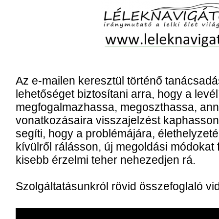
Az e-mailen keresztül történő tanácsadá
lehetőséget biztosítani arra, hogy a levél
megfogalmazhassa, megoszthassa, ann
vonatkozásaira visszajelzést kaphasson 
segíti, hogy a problémájára, élethelyze
kívülről rálásson, új megoldási módoka
kisebb érzelmi teher nehezedjen rá.
Szolgáltatásunkról rövid összefoglaló vide