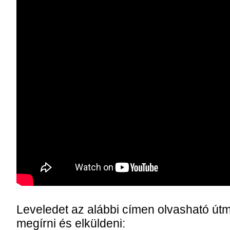
Leveledet az alábbi címen olvasható útm
megírni és elküldeni: