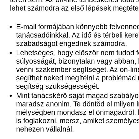
lehet számodra az első lépések megtéte
E-mail formájában könnyebb felvenned
tanácsadóinkkal. Az idő és térbeli ker
szabadságot engednek számodra.
Lehetséges, hogy először nem tudod f
súlyosságát, bizonytalan vagy abban,
venni szakember segítségét. Az on-line
segíthet neked megítélni a problémád 
segítség szükségességét.
Mint tanácskérő saját magad szabály
maradsz anonim. Te döntöd el milyen i
mélységben mondasz el önmagadról. Í
is foglakozni, mersz, amiket személye
nehezen vállalnál.