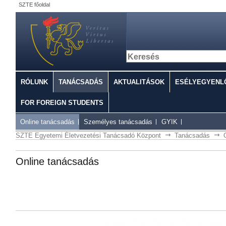
SZTE főoldal
RÓLUNK
TANÁCSADÁS
AKTUALITÁSOK
ESÉLYEGYENL
FOR FOREIGN STUDENTS
Online tanácsadás
Személyes tanácsadás
GYIK
SZTE Egyetemi Életvezetési Tanácsadó Központ
Tanácsadás
Online tanácsadás