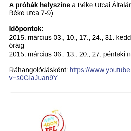
A próbák helyszíne
a Béke Utcai Általá
Béke utca 7-9)
Időpontok:
2015. március 03., 10., 17., 24., 31. ke
óráig
2015. március 06., 13., 20., 27. pénteki
Ráhangolódásként:
https://www.youtub
v=s0GIaJuan9Y