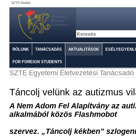
SZTE főoldal
RÓLUNK
TANÁCSADÁS
AKTUALITÁSOK
ESÉLYEGYENL
FOR FOREIGN STUDENTS
SZTE Egyetemi Életvezetési Tanácsadó
Táncolj velünk az autizmus vi
A Nem Adom Fel Alapítvány az auti
alkalmából közös Flashmobot
szervez. „Táncolj kékben” szlogenn