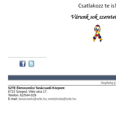
Segítség
|
SZTE Életvezetési Tanácsadó Központ
6722 Szeged, Vitéz utca 17.
Telefon: 62/544-029
E-mail:
tanacsado@szte.hu
;
eselyiroda@szte.hu