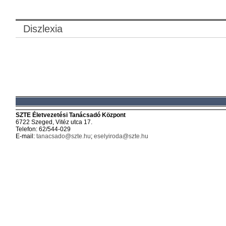
Diszlexia
SZTE Életvezetési Tanácsadó Központ
6722 Szeged, Vitéz utca 17.
Telefon: 62/544-029
E-mail:
tanacsado@szte.hu
;
eselyiroda@szte.hu