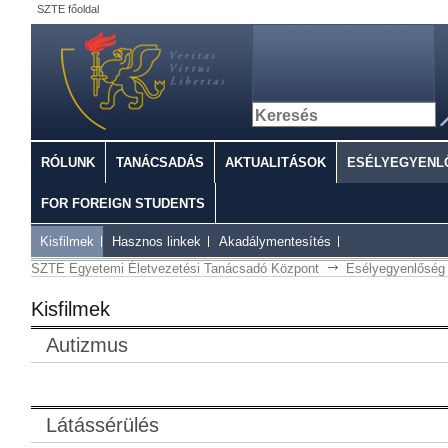
SZTE főoldal
RÓLUNK
TANÁCSADÁS
AKTUALITÁSOK
ESÉLYEGYENL
FOR FOREIGN STUDENTS
Kisfilmek
Hasznos linkek
Akadálymentesítés
SZTE Egyetemi Életvezetési Tanácsadó Központ
Esélyegyenlőség
Kisfilmek
Autizmus
Látássérülés